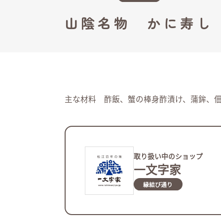
山陰名物 かに寿し 1
主な材料 酢飯、蟹の棒身酢漬け、蒲鉾、
取り扱い中のショップ
一文字家
縁結び通り