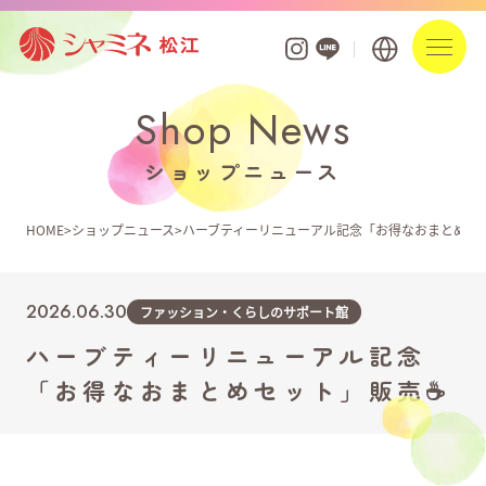
Shop News
フロアガイド
ショップニュース
ショップを探す
HOME
ショップニュース
ハーブティーリニューアル記念「お得なおまとめセ
ショップニュース
イベント
2026.06.30
ファッション・くらしのサポート館
ハーブティーリニューアル記念
お知らせ
「お得なおまとめセット」販売☕
ポイントアプリ・カード
営業時間・駐車場案内