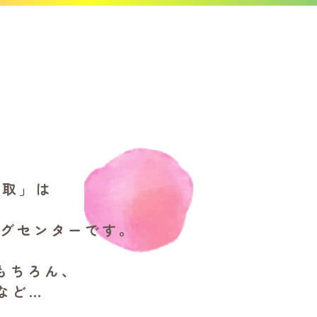
鳥取」は
ングセンターです。
もちろん、
など…