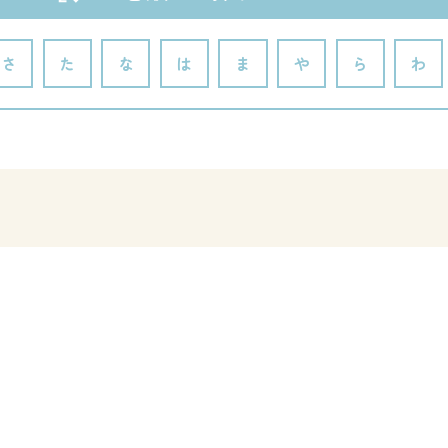
さ
た
な
は
ま
や
ら
わ