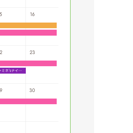
5
16
2
23
ャミネ'sナイト
ーケット
9
30