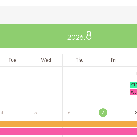
8
2026.
Tue
Wed
Thu
Fri
ST
CH
W
4
5
6
7
ー