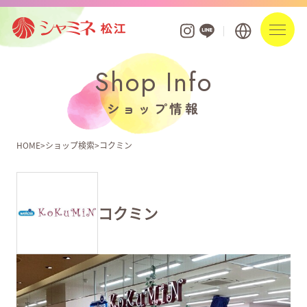
Shop Info
フロアガイド
ショップ情報
ショップを探す
HOME
ショップ検索
コクミン
ショップニュース
イベント
コクミン
お知らせ
ポイントアプリ・カード
営業時間・駐車場案内