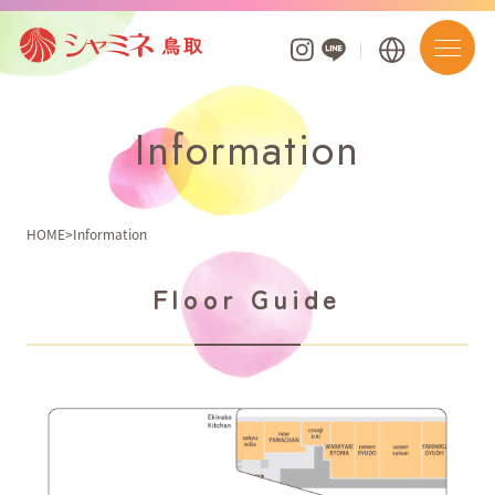
Information
フロアガイド
ショップを探す
HOME
Information
ショップニュース
Floor Guide
イベント
お知らせ
ポイントアプリ・カード
営業時間・駐車場案内