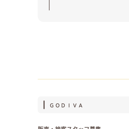
ＧＯＤＩＶＡ
販売・接客スタッフ募集